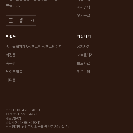
만듭니다.
회사연혁
오시는길
브랜드
커뮤니티
속눈썹접착제&쌍꺼풀액·쌍꺼풀테이프
공지사항
화장품
포토갤러리
속눈썹
보도자료
메이크업툴
제품문의
뷰티툴
080-428-6098
TEL
031-521-9971
FAX
김윤영
대표
204-86-09311
사업자
경기도 남양주시 와부읍 궁촌로 24번길 24
주소