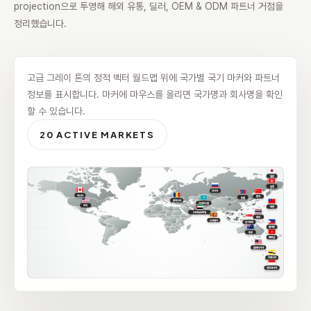
projection으로 투영해 해외 유통, 딜러, OEM & ODM 파트너 거점을
정리했습니다.
고급 그레이 톤의 정적 벡터 월드맵 위에 국가별 국기 마커와 파트너
정보를 표시합니다. 마커에 마우스를 올리면 국가명과 회사명을 확인
할 수 있습니다.
20 ACTIVE MARKETS
일본
홍콩
러시아
캐나다
중국
몽골
루마니아
카자흐스탄
미국
대만
UAE(두바이)
태국
스리랑카
싱가포르
필리핀
호주
베트남
말레이시아
브루나이
인도네시아