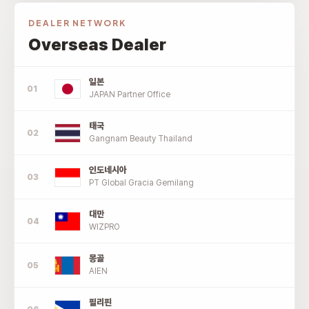
DEALER NETWORK
Overseas Dealer
일본
JAPAN Partner Office
태국
Gangnam Beauty Thailand
인도네시아
PT Global Gracia Gemilang
대만
WIZPRO
몽골
AIEN
필리핀