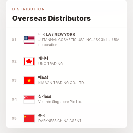
DISTRIBUTION
Overseas Distributors
미국 LA / NEWYORK
JUTANHAK COSMETIC USA INC. / SK Global USA
corporation
캐나다
UNC TRADING
베트남
KIM VAN TRADING CO., LTD.
싱가포르
Ventrée Singapore Pte Ltd.
중국
DARKNESS CHINA AGENT