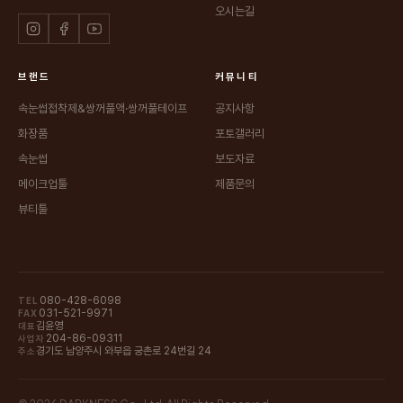
오시는길
브랜드
커뮤니티
속눈썹접착제&쌍꺼풀액·쌍꺼풀테이프
공지사항
화장품
포토갤러리
속눈썹
보도자료
메이크업툴
제품문의
뷰티툴
080-428-6098
TEL
031-521-9971
FAX
김윤영
대표
204-86-09311
사업자
경기도 남양주시 와부읍 궁촌로 24번길 24
주소