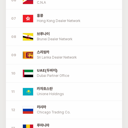
C.N.A
홍콩
Hong Kong Dealer Network
브루나이
Brunei Dealer Network
스리랑카
Sri Lanka Dealer Network
UAE(두바이)
Dubai Partner Office
카자흐스탄
Unione Holdings
러시아
Chicago Trading Co.
루마니아