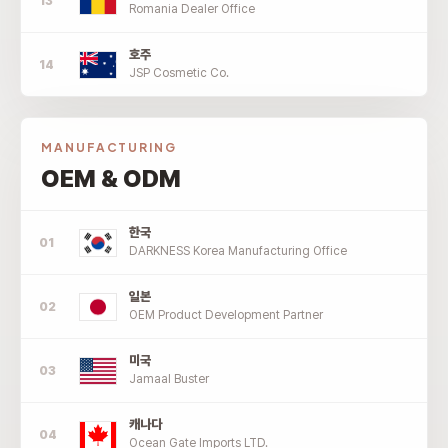
Romania Dealer Office
호주
JSP Cosmetic Co.
MANUFACTURING
OEM & ODM
한국
DARKNESS Korea Manufacturing Office
일본
OEM Product Development Partner
미국
Jamaal Buster
캐나다
Ocean Gate Imports LTD.