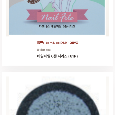
품번(Item No):DNK-0593
품명(Item)
네일파일 6종 시리즈 (61P)