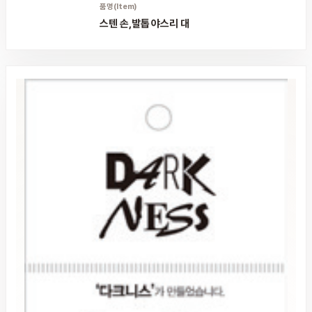
품명(Item)
스텐 손,발톱 야스리 대