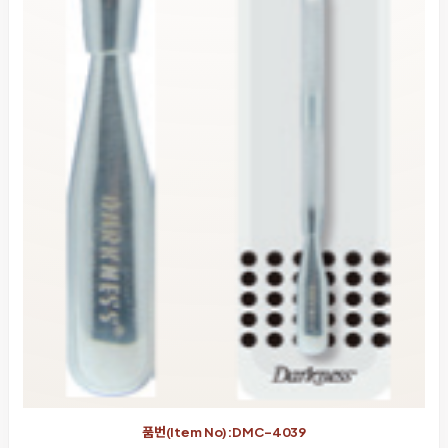
품번(Item No):DMC-4039