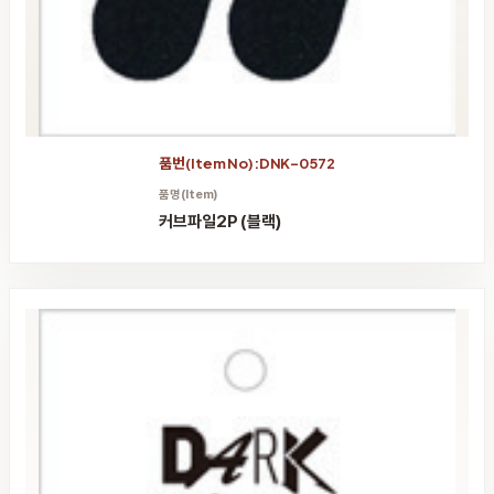
품번(Item No):DNK-0572
품명(Item)
커브파일2P (블랙)