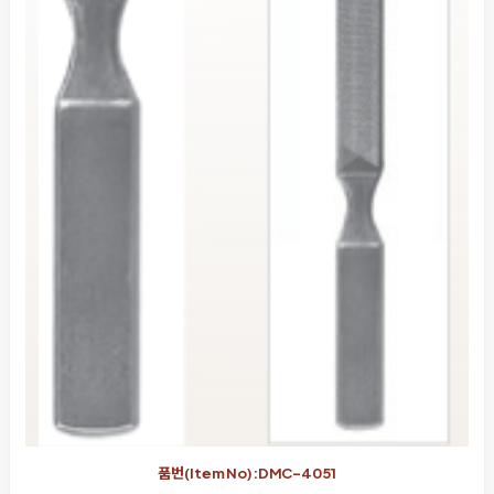
품번(Item No):DMC-4051