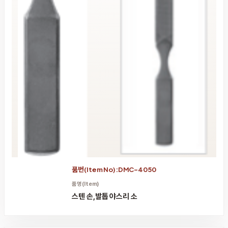
품번(Item No):DMC-4050
품명(Item)
스텐 손,발톱 야스리 소