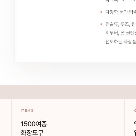
다양한 눈과 입술
펜슬류, 루즈, 
리무버, 폼 클렌
선도하는 화장품을
ITEMS
1500여종
화장도구