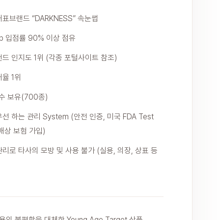
표브랜드 “DARKNESS” 속눈썹
op 입점률 90% 이상 점유
드 인지도 1위 (각종 포털사이트 참조)
율 1위
 수 보유(700종)
 하는 관리 System (안전 인증, 미국 FDA Test
배상 보험 가입)
리로 타사의 모방 및 사용 불가 (실용, 의장, 상표 등
용의 불편함을 대체한 Young Age Target 상품