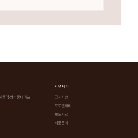
커뮤니티
꺼풀액·쌍꺼풀테이프
공지사항
포토갤러리
보도자료
제품문의