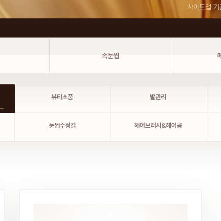
사이트맵 기
속눈썹
뷰티소품
발관리
눈썹수정칼
헤어브러시&헤어콤