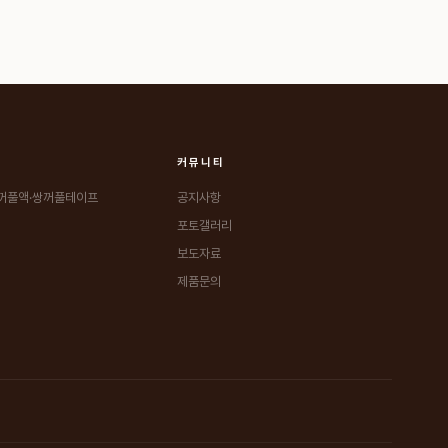
커뮤니티
꺼풀액·쌍꺼풀테이프
공지사항
포토갤러리
보도자료
제품문의