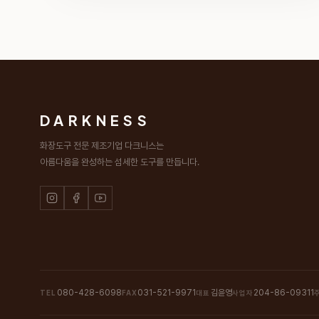
DARKNESS
화장도구 전문 제조기업 다크니스는
아름다움을 완성하는 섬세한 도구를 만듭니다.
080-428-6098
031-521-9971
김윤영
204-86-09311
TEL
FAX
대표
사업자