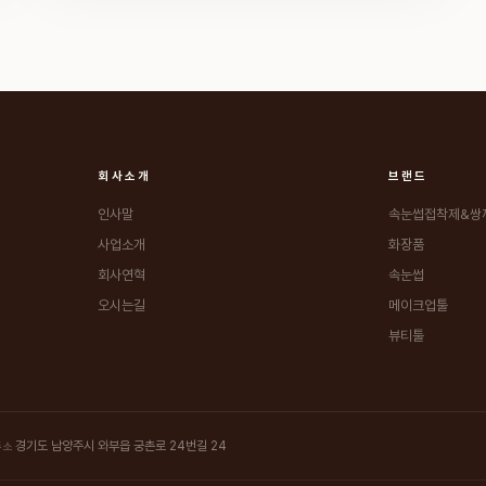
회사소개
브랜드
인사말
속눈썹접착제&쌍
사업소개
화장품
회사연혁
속눈썹
오시는길
메이크업툴
뷰티툴
경기도 남양주시 와부읍 궁촌로 24번길 24
주소