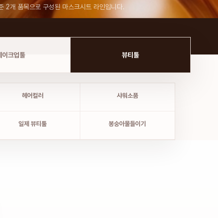
준 2개 품목으로 구성된 마스크시트 라인입니다.
메이크업툴
뷰티툴
헤어컬러
샤워소품
일제 뷰티툴
봉숭아물들이기