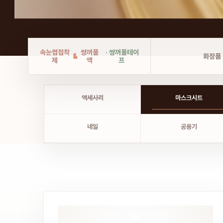
속눈썹접착
쌍꺼풀
· 쌍꺼풀테이
&
화장품
제
액
프
액세사리
마스크시트
네일
공용기