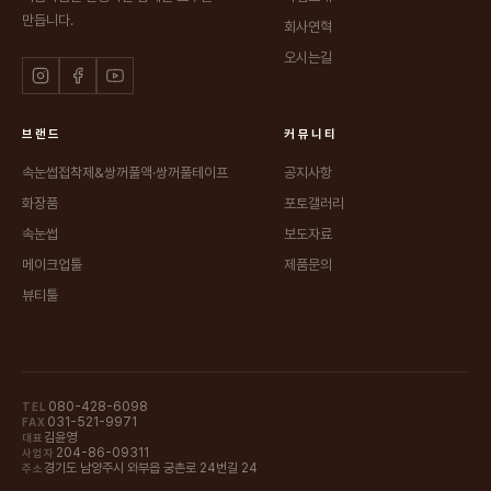
만듭니다.
회사연혁
오시는길
브랜드
커뮤니티
속눈썹접착제&쌍꺼풀액·쌍꺼풀테이프
공지사항
화장품
포토갤러리
속눈썹
보도자료
메이크업툴
제품문의
뷰티툴
080-428-6098
TEL
031-521-9971
FAX
김윤영
대표
204-86-09311
사업자
경기도 남양주시 와부읍 궁촌로 24번길 24
주소