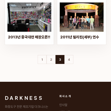
2013년 중국대련 매장오픈!!
2011년 필리핀(세부) 연수
1
2
3
4
DARKNESS
회사소개
인사말
화장도구 전문 제조기업 다크니스는