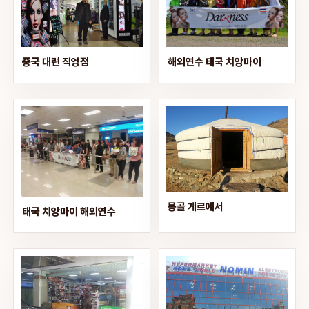
해외연수 태국 치앙마이
중국 대련 직영점
몽골 게르에서
태국 치앙마이 해외연수