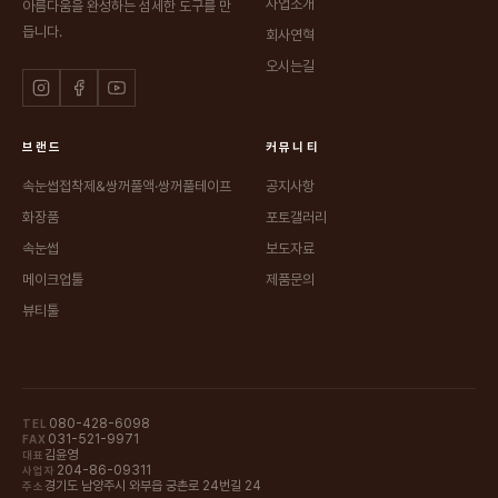
사업소개
아름다움을 완성하는 섬세한 도구를 만
듭니다.
회사연혁
오시는길
브랜드
커뮤니티
속눈썹접착제&쌍꺼풀액·쌍꺼풀테이프
공지사항
화장품
포토갤러리
속눈썹
보도자료
메이크업툴
제품문의
뷰티툴
080-428-6098
TEL
031-521-9971
FAX
김윤영
대표
204-86-09311
사업자
경기도 남양주시 와부읍 궁촌로 24번길 24
주소