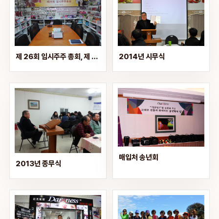
제 26회 임시주주 총회, 제 32회 대리점회의
2014년 시무식
매입처 송년회
2013년 종무식